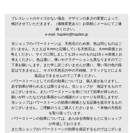
ブレスレットのサイズがない場合、デザインの多少の変更によって、
検討させていただきます。（価格変更あり）お気軽にメールにてご連
絡ください。
e-mail. hapikin@hapikin.jp
当ショップのパワーストーンは、天然石のため形、色は同じものはご
ざいません。たとえば８mmと記載している天然石は、８mm前後とお
考えください。サイズに関しましても16ｃｍのものは16ｃｍ前後とお
考えください。色は濃い、薄いやグラデーションも異なりますのでご
了承お願いします。また申し訳ございませんが濃い、薄い等の色の指
定はできませんし、キズや天然石の中の不純物、クラックなどによる
返品はできませんのでご了承ください。
パワーストーンとしての石の効果については、個人差がありますし、
必ず効果が得られるとは限りません。当ショップが 保証するもので
はございません。またパワーストーンを身につけて効果が得られた、
願いが叶ったなどのお客様からの感謝のメッセージを拝見しますが、
当ショップはパワーストーンの効果の根拠となる証拠を提示するもの
がございません。ご理解のうえご購入くださいませ。＊本物の天然石
を取り扱っています。
パワーストーンの効果については、あらゆる情報をもとに当ショップ
が作成しております。
また当ショップがパワーストーンの効果を保証するものではございま