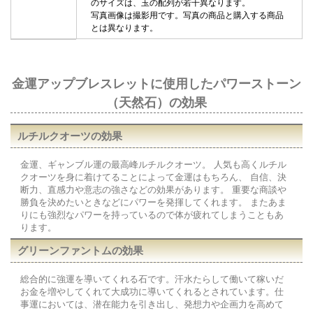
のサイズは、玉の配列が若干異なります。
写真画像は撮影用です。写真の商品と購入する商品
とは異なります。
金運アップブレスレットに使用したパワーストーン
（天然石）の効果
ルチルクオーツの効果
金運、ギャンブル運の最高峰ルチルクオーツ。 人気も高くルチル
クオーツを身に着けてることによって金運はもちろん、 自信、決
断力、直感力や意志の強さなどの効果があります。 重要な商談や
勝負を決めたいときなどにパワーを発揮してくれます。 またあま
りにも強烈なパワーを持っているので体が疲れてしまうこともあ
ります。
グリーンファントムの効果
総合的に強運を導いてくれる石です。汗水たらして働いて稼いだ
お金を増やしてくれて大成功に導いてくれるとされています。仕
事運においては、潜在能力を引き出し、発想力や企画力を高めて