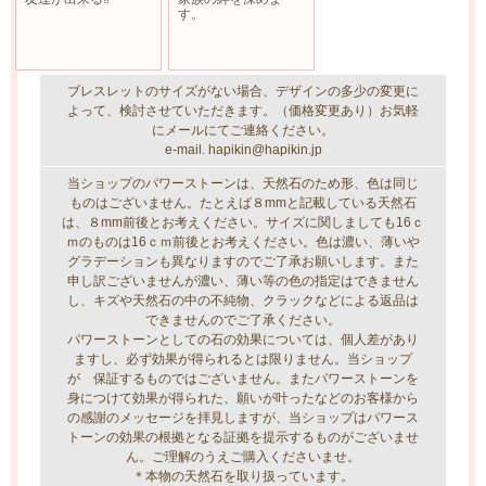
す。
ブレスレットのサイズがない場合、デザインの多少の変更に
よって、検討させていただきます。（価格変更あり）お気軽
にメールにてご連絡ください。
e-mail. hapikin@hapikin.jp
当ショップのパワーストーンは、天然石のため形、色は同じ
ものはございません。たとえば８mmと記載している天然石
は、８mm前後とお考えください。サイズに関しましても16ｃ
ｍのものは16ｃｍ前後とお考えください。色は濃い、薄いや
グラデーションも異なりますのでご了承お願いします。また
申し訳ございませんが濃い、薄い等の色の指定はできません
し、キズや天然石の中の不純物、クラックなどによる返品は
できませんのでご了承ください。
パワーストーンとしての石の効果については、個人差があり
ますし、必ず効果が得られるとは限りません。当ショップ
が 保証するものではございません。またパワーストーンを
身につけて効果が得られた、願いが叶ったなどのお客様から
の感謝のメッセージを拝見しますが、当ショップはパワース
トーンの効果の根拠となる証拠を提示するものがございませ
ん。ご理解のうえご購入くださいませ。
＊本物の天然石を取り扱っています。